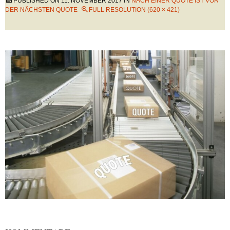
PUBLISHED ON
11. NOVEMBER 2017
IN
NACH EINER QUOTE IST VOR
DER NÄCHSTEN QUOTE
FULL RESOLUTION (620 × 421)