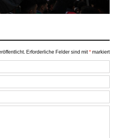
öffentlicht.
Erforderliche Felder sind mit
*
markiert