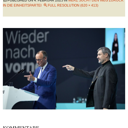
PUBLISHED ON
4. FEBRUAR 2025
IN
MERZ SUCHT DEN WEG ZURÜCK
IN DIE EINHEITSPARTEI
FULL RESOLUTION (620 × 413)
KOMMENTARE