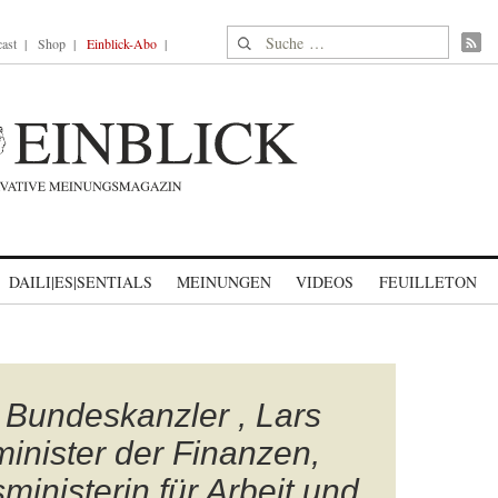
Suche nach:
ast
Shop
Einblick-Abo
DAILI|ES|SENTIALS
MEINUNGEN
VIDEOS
FEUILLETON
, Bundeskanzler , Lars
minister der Finanzen,
inisterin für Arbeit und