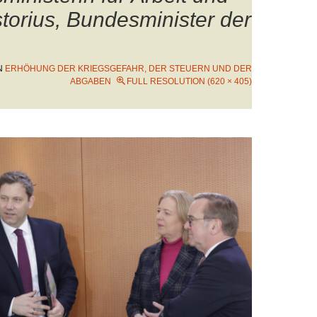
storius, Bundesminister der
N
ERHÖHUNG DER KRIEGSGEFAHR, DER STEUERN UND DER
ABGABEN
FULL RESOLUTION (620 × 405)