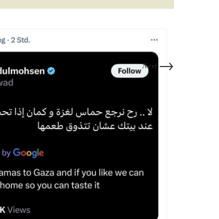
→
Next