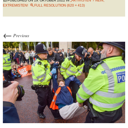
PUBLISHED ON
19. OKTOBER 2022
IN
„AKTIVISTEN“? NEIN,
EXTREMISTEN!
FULL RESOLUTION (620 × 413)
←
Previous