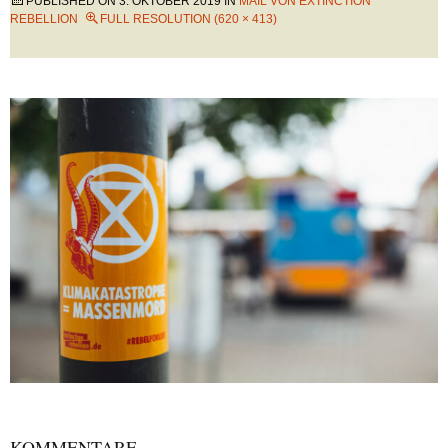
PUBLISHED ON
3. OKTOBER 2019
IN
MAIL VON EXTINCTION
REBELLION
FULL RESOLUTION (620 × 413)
KOMMENTARE