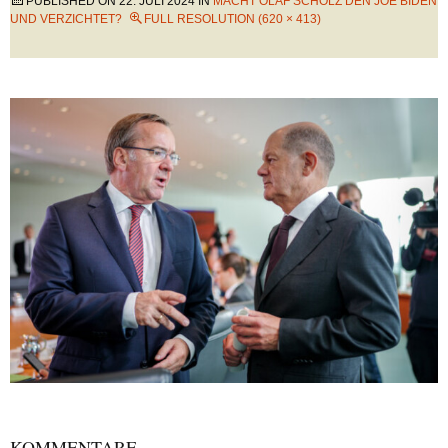
PUBLISHED ON
22. JULI 2024
IN
MACHT OLAF SCHOLZ DEN JOE BIDEN
UND VERZICHTET?
FULL RESOLUTION (620 × 413)
KOMMENTARE