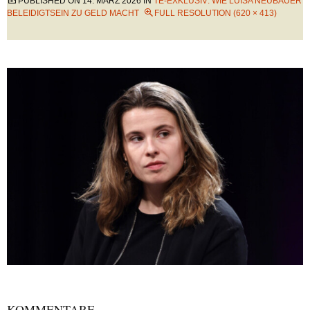
PUBLISHED ON
14. MÄRZ 2026
IN
TE-EXKLUSIV: WIE LUISA NEUBAUER
BELEIDIGTSEIN ZU GELD MACHT
FULL RESOLUTION (620 × 413)
KOMMENTARE