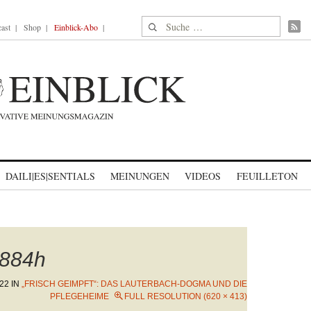
Suche nach:
ast
Shop
Einblick-Abo
DAILI|ES|SENTIALS
MEINUNGEN
VIDEOS
FEUILLETON
884h
22
IN
„FRISCH GEIMPFT“: DAS LAUTERBACH-DOGMA UND DIE
PFLEGEHEIME
FULL RESOLUTION (620 × 413)