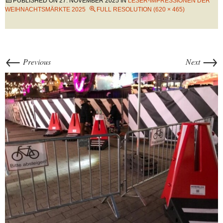
PUBLISHED ON
27. NOVEMBER 2025
IN
LESER-IMPRESSIONEN DER
WEIHNACHTSMÄRKTE 2025
FULL RESOLUTION (620 × 465)
←
→
Previous
Next