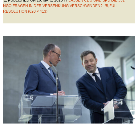
PUBLISHED ON
10. MÄRZ 2025
IN
LASSEN CDU UND SPD DIE 551
NGO-FRAGEN IN DER VERSENKUNG VERSCHWINDEN?
FULL
RESOLUTION (620 × 413)