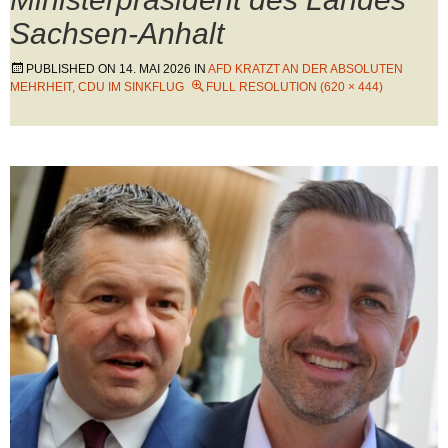
Sachsen-Anhalt
PUBLISHED ON
14. MAI 2026
IN
AFD KRATZT AN DER ABSOLUTEN
MEHRHEIT, CDU IM SINKFLUG
FULL RESOLUTION (620 × 444)