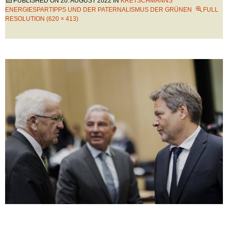
PUBLISHED ON
20. AUGUST 2022
IN
KRETSCHMANNS
ENERGIESPARTIPPS UND DER PATERNALISMUS DER GRÜNEN
FULL
RESOLUTION (620 × 413)