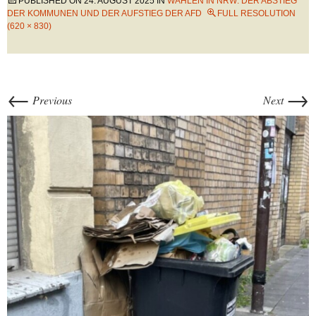
PUBLISHED ON
24. AUGUST 2025
IN
WAHLEN IN NRW: DER ABSTIEG
DER KOMMUNEN UND DER AUFSTIEG DER AFD
FULL RESOLUTION
(620 × 830)
←
→
Previous
Next