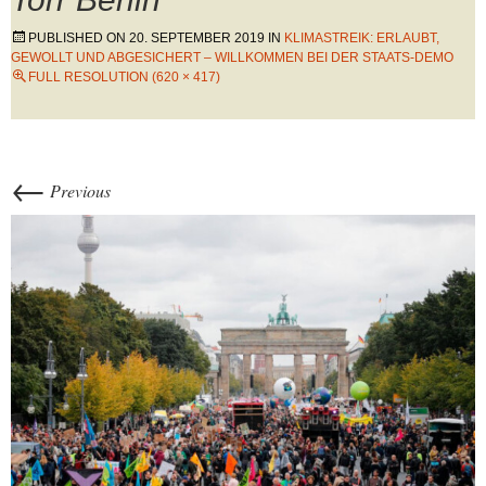
PUBLISHED ON
20. SEPTEMBER 2019
IN
KLIMASTREIK: ERLAUBT,
GEWOLLT UND ABGESICHERT – WILLKOMMEN BEI DER STAATS-DEMO
FULL RESOLUTION (620 × 417)
←
Previous