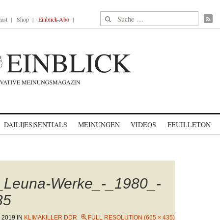
Suche nach:
ast
Shop
Einblick-Abo
DAILI|ES|SENTIALS
MEINUNGEN
VIDEOS
FEUILLETON
_Leuna-Werke_-_1980_-
35
 2019
IN
KLIMAKILLER DDR
FULL RESOLUTION (665 × 435)