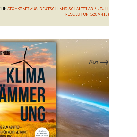
21
IN
ATOMKRAFT AUS: DEUTSCHLAND SCHALTET AB
FULL
RESOLUTION (620 × 413)
→
Next