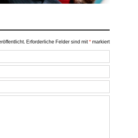
öffentlicht.
Erforderliche Felder sind mit
*
markiert