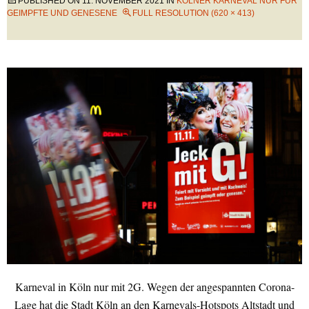
PUBLISHED ON
11. NOVEMBER 2021
IN
KÖLNER KARNEVAL NUR FÜR
GEIMPFTE UND GENESENE
FULL RESOLUTION (620 × 413)
Karneval in Köln nur mit 2G. Wegen der angespannten Corona-
Lage hat die Stadt Köln an den Karnevals-Hotspots Altstadt und