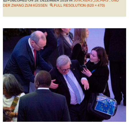
PUBLISHED ON
18. DEZEMBER 2018
IN
JUNCKERS „ISCHIAS“, UND
DER ZWANG ZUM KÜSSEN
FULL RESOLUTION (620 × 470)