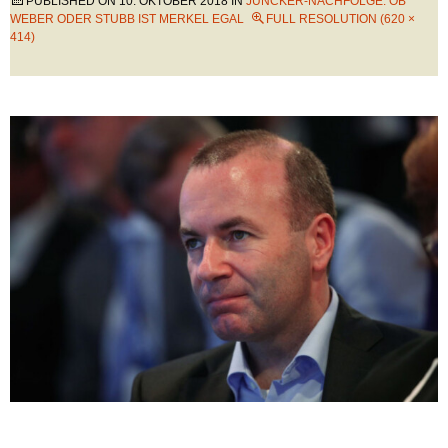
PUBLISHED ON
10. OKTOBER 2018
IN
JUNCKER-NACHFOLGE: OB
WEBER ODER STUBB IST MERKEL EGAL
FULL RESOLUTION (620 ×
414)