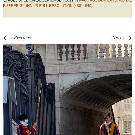
PUBLISHED ON
16. SEPTEMBER 2021
IN
RAUS AUS DEM LAND, WO DIE
EIFERER GLÜHN
FULL RESOLUTION (480 × 640)
←
→
Previous
Next