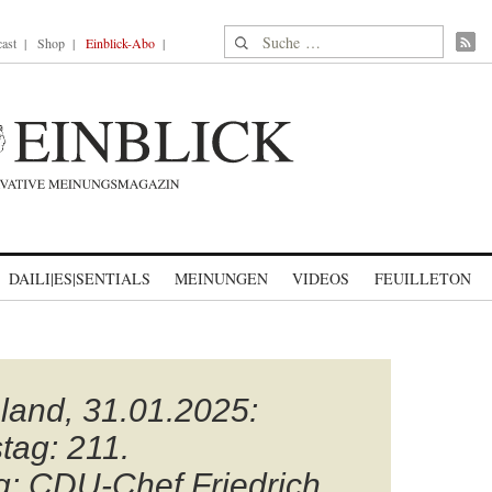
Suche nach:
ast
Shop
Einblick-Abo
DAILI|ES|SENTIALS
MEINUNGEN
VIDEOS
FEUILLETON
hland, 31.01.2025:
tag: 211.
g: CDU-Chef Friedrich