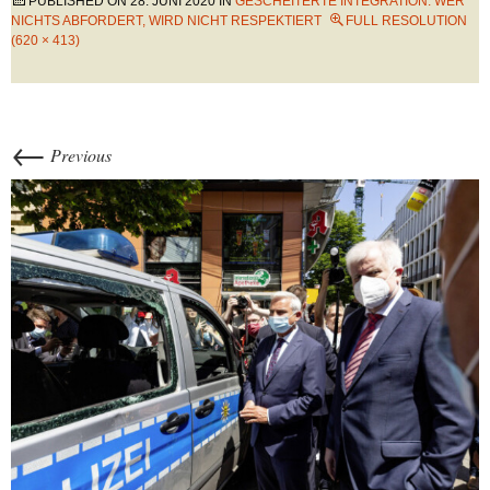
PUBLISHED ON
28. JUNI 2020
IN
GESCHEITERTE INTEGRATION: WER
NICHTS ABFORDERT, WIRD NICHT RESPEKTIERT
FULL RESOLUTION
(620 × 413)
←
Previous