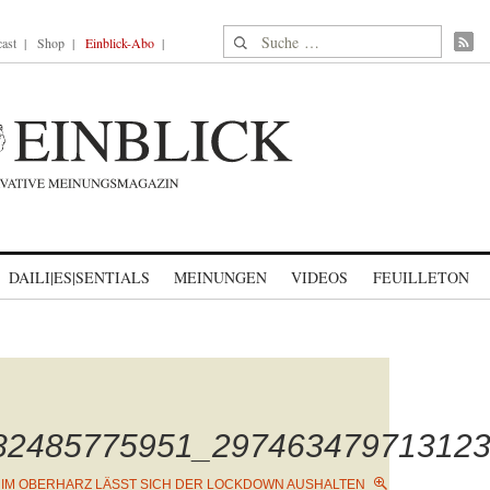
Suche nach:
ast
Shop
Einblick-Abo
DAILI|ES|SENTIALS
MEINUNGEN
VIDEOS
FEUILLETON
82485775951_29746347971312
N
IM OBERHARZ LÄSST SICH DER LOCKDOWN AUSHALTEN