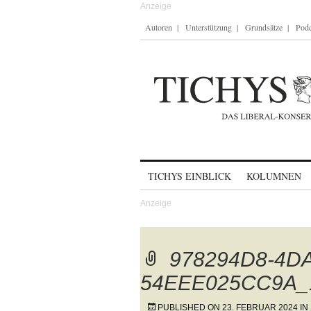
Autoren
Unterstützung
Grundsätze
Podc
Skip to content
TICHYS EINBLICK
KOLUMNEN
978294D8-4DA
54EEE025CC9A_
PUBLISHED ON
23. FEBRUAR 2024
IN