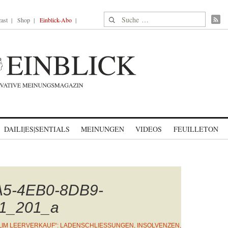
Suche nach:
ast
Shop
Einblick-Abo
DAILI|ES|SENTIALS
MEINUNGEN
VIDEOS
FEUILLETON
5-4EB0-8DB9-
1_201_a
„IM LEERVERKAUF“: LADENSCHLIESSUNGEN, INSOLVENZEN, Ö