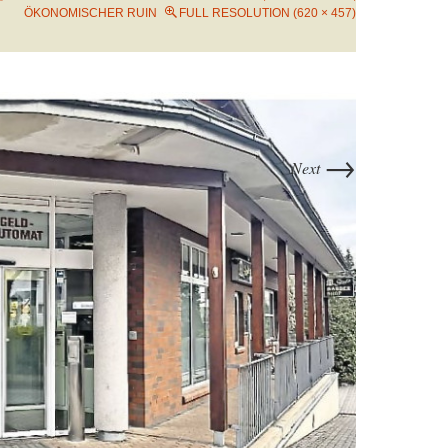
KONOMISCHER RUIN
FULL RESOLUTION (620 × 457)
→
Next