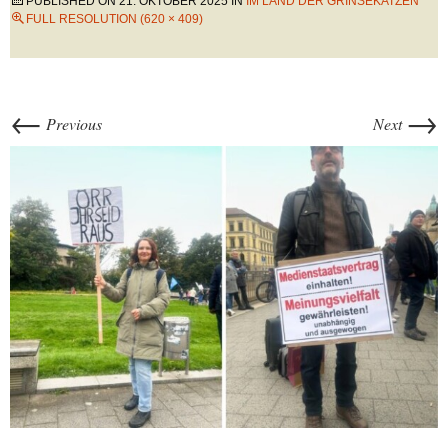
PUBLISHED ON
21. OKTOBER 2025
IN
IM LAND DER GRINSEKATZEN
FULL RESOLUTION (620 × 409)
←
→
Previous
Next