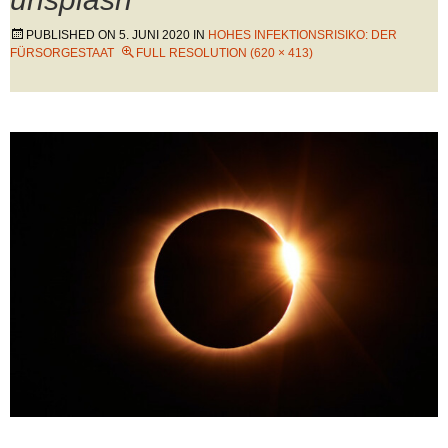
PUBLISHED ON
5. JUNI 2020
IN
HOHES INFEKTIONSRISIKO: DER
FÜRSORGESTAAT
FULL RESOLUTION (620 × 413)