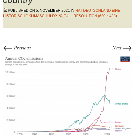
PUBLISHED ON
5. NOVEMBER 2021
IN
HAT DEUTSCHLAND EINE
HISTORISCHE KLIMASCHULD?
FULL RESOLUTION (620 × 438)
←
→
Previous
Next