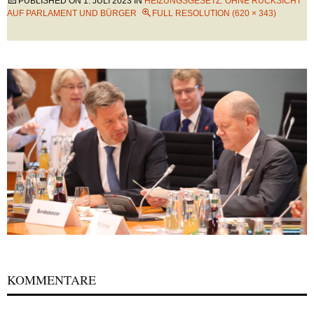
PUBLISHED ON
1. JULI 2023
IN
HEIZUNGSGESETZ: OHNE RÜCKSICHT
AUF PARLAMENT UND BÜRGER
FULL RESOLUTION (620 × 343)
KOMMENTARE