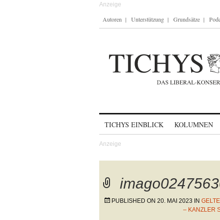
Autoren
Unterstützung
Grundsätze
Podc
Skip to content
TICHYS EINBLICK
KOLUMNEN
imago0247563
PUBLISHED ON
20. MAI 2023
IN
GELTE
– KANZLER 