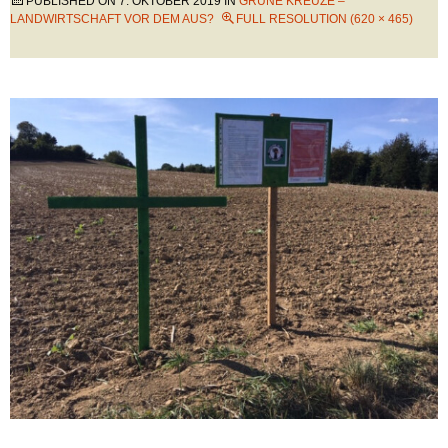
PUBLISHED ON
7. OKTOBER 2019
IN
GRÜNE KREUZE –
LANDWIRTSCHAFT VOR DEM AUS?
FULL RESOLUTION (620 × 465)