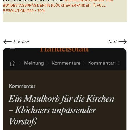
PUBLISHED ON
24. APRIL 2025
IN
WIE GRÜNE AUSSAGEN VON
BUNDESTAGSPRÄSIDENTIN KLÖCKNER ERFANDEN
FULL
RESOLUTION (620 × 790)
←
→
Previous
Next