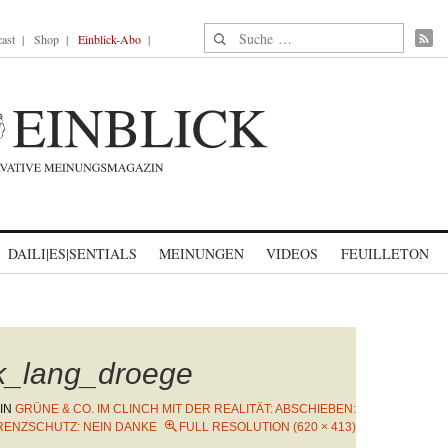
Suche nach:
ast
Shop
Einblick-Abo
DAILI|ES|SENTIALS
MEINUNGEN
VIDEOS
FEUILLETON
k_lang_droege
IN
GRÜNE & CO. IM CLINCH MIT DER REALITÄT: ABSCHIEBEN:
GRENZSCHUTZ: NEIN DANKE
FULL RESOLUTION (620 × 413)