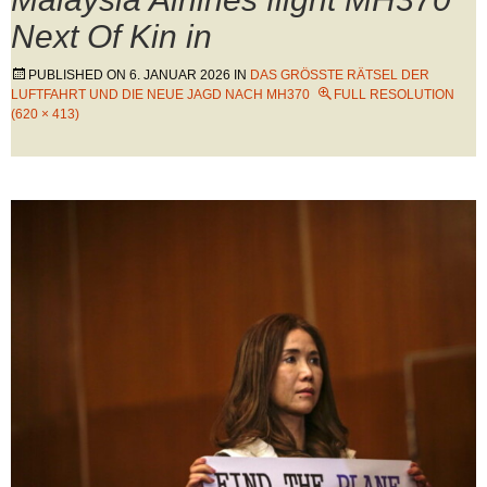
Next Of Kin in
PUBLISHED ON
6. JANUAR 2026
IN
DAS GRÖSSTE RÄTSEL DER L
UFTFAHRT UND DIE NEUE JAGD NACH MH370
FULL RESOLUTION
(620 × 413)