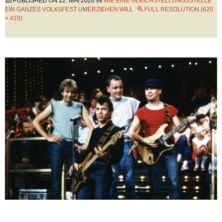
PUBLISHED ON
22. MAI 2026
IN
WIE EINE GLEICHSTELLUNGSSTELLE
EIN GANZES VOLKSFEST UMERZIEHEN WILL
FULL RESOLUTION (620
× 415)