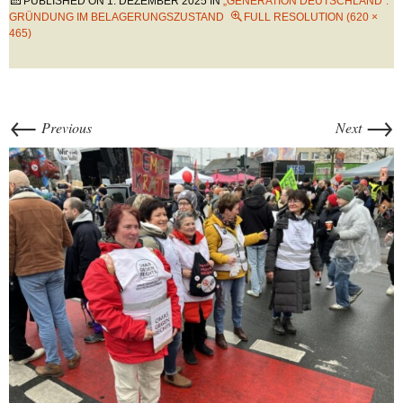
PUBLISHED ON
1. DEZEMBER 2025
IN
„GENERATION DEUTSCHLAND“:
GRÜNDUNG IM BELAGERUNGSZUSTAND
FULL RESOLUTION (620 ×
465)
←
→
Previous
Next