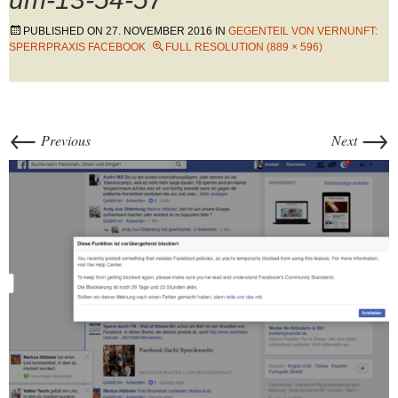
PUBLISHED ON
27. NOVEMBER 2016
IN
GEGENTEIL VON VERNUNFT:
SPERRPRAXIS FACEBOOK
FULL RESOLUTION (889 × 596)
←
→
Previous
Next