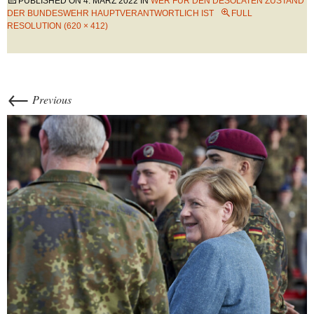
PUBLISHED ON
4. MÄRZ 2022
IN
WER FÜR DEN DESOLATEN ZUSTAND
DER BUNDESWEHR HAUPTVERANTWORTLICH IST
FULL
RESOLUTION (620 × 412)
←
Previous