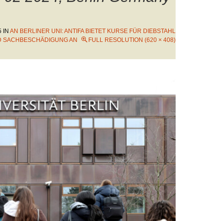
5
IN
AN BERLINER UNI: ANTIFA BIETET KURSE FÜR DIEBSTAHL
 SACHBESCHÄDIGUNG AN
FULL RESOLUTION (620 × 408)