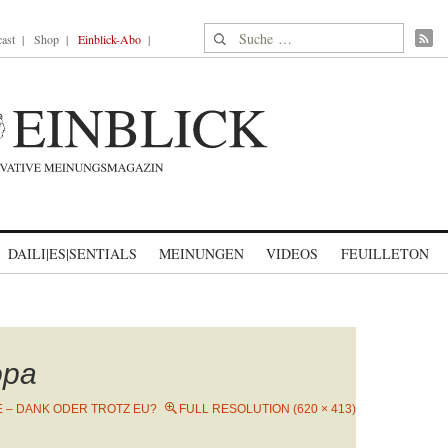
Suche nach:
ast
Shop
Einblick-Abo
DAILI|ES|SENTIALS
MEINUNGEN
VIDEOS
FEUILLETON
opa
E – DANK ODER TROTZ EU?
FULL RESOLUTION (620 × 413)