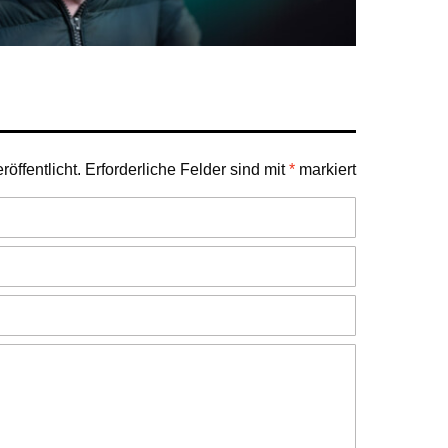
öffentlicht.
Erforderliche Felder sind mit
*
markiert