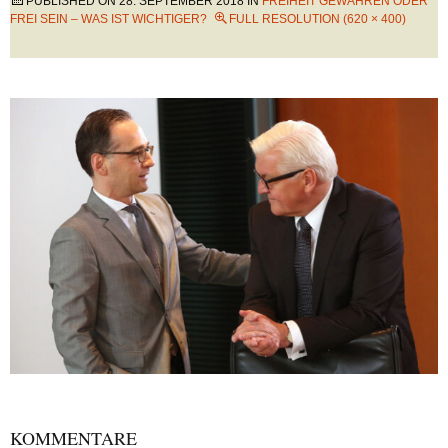
PUBLISHED ON
28. SEPTEMBER 2018
IN
FREIHEIT GEWÄHREN ODER
FREI SEIN – WAS IST WICHTIGER?
FULL RESOLUTION (620 × 400)
KOMMENTARE