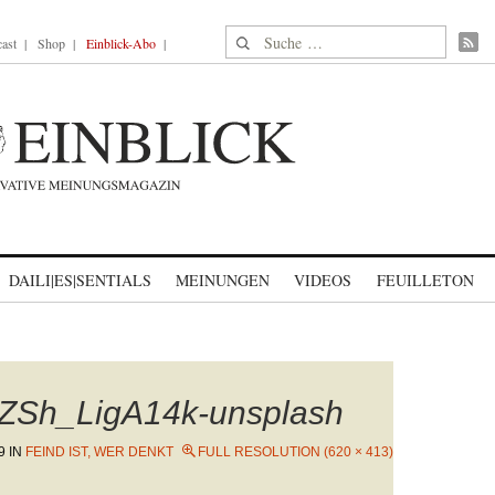
Suche nach:
ast
Shop
Einblick-Abo
DAILI|ES|SENTIALS
MEINUNGEN
VIDEOS
FEUILLETON
ZSh_LigA14k-unsplash
9
IN
FEIND IST, WER DENKT
FULL RESOLUTION (620 × 413)