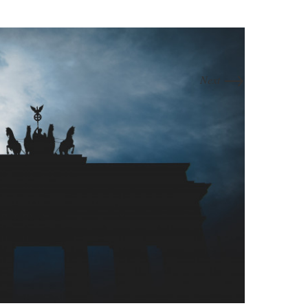
→
Next