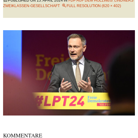
PUBLISHED ON
15. APRIL 2024
IN
FDP AUF DEM HOLZWEG: LINDNERS
ZWEIKLASSEN-GESELLSCHAFT
FULL RESOLUTION (620 × 402)
KOMMENTARE