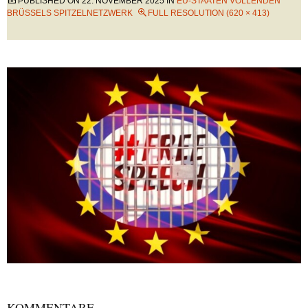
PUBLISHED ON
22. NOVEMBER 2025
IN
EU-STAATEN VOLLENDEN
BRÜSSELS SPITZELNETZWERK
FULL RESOLUTION (620 × 413)
KOMMENTARE