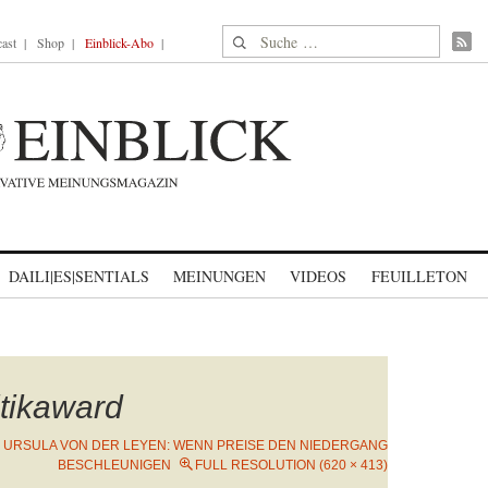
Suche nach:
ast
Shop
Einblick-Abo
DAILI|ES|SENTIALS
MEINUNGEN
VIDEOS
FEUILLETON
itikaward
N
URSULA VON DER LEYEN: WENN PREISE DEN NIEDERGANG
BESCHLEUNIGEN
FULL RESOLUTION (620 × 413)