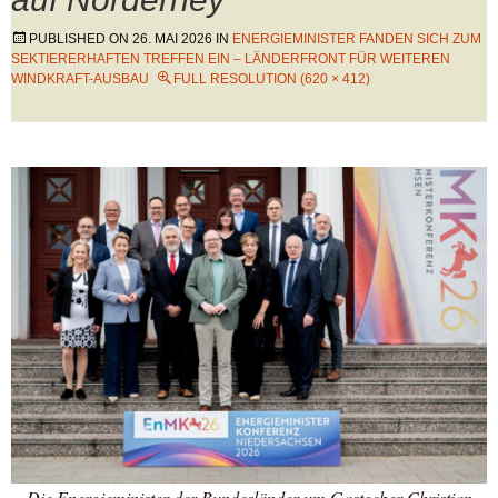
PUBLISHED ON
26. MAI 2026
IN
ENERGIEMINISTER FANDEN SICH ZUM
SEKTIERERHAFTEN TREFFEN EIN – LÄNDERFRONT FÜR WEITEREN
WINDKRAFT-AUSBAU
FULL RESOLUTION (620 × 412)
Die Energieminister der Bundesländer um Gastgeber Christian