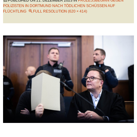
PUBLISHED ON
21. DEZEMBER 2023
IN
PROZESSBEGINN GEGEN
POLIZISTEN IN DORTMUND NACH TÖDLICHEN SCHÜSSEN AUF
FLÜCHTLING
FULL RESOLUTION (620 × 414)